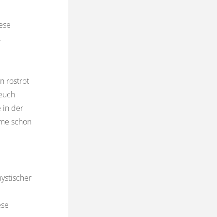
ese
.
n rostrot
 euch
 in der
ame schon
ystischer
ese