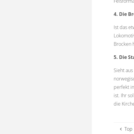
Felsforma
4. Die 
Ist das e
Lokomotiv
Brocken h
5. Die S
Sieht aus
norwegisc
perfekt i
ist. Ihr 
die Kirc
Top 