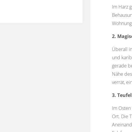
Im Harz g
Behausung
Wohnunge
2. Magi
Überall i
und karib
gerade be
Nähe des 
verrät, e
3. Teuf
Im Osten 
Ort. Die 
Aneinande