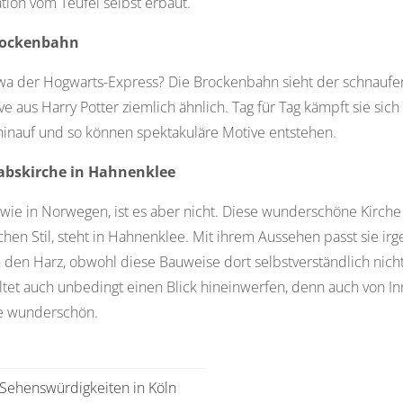
tion vom Teufel selbst erbaut.
Brockenbahn
twa der Hogwarts-Express? Die Brockenbahn sieht der schnauf
e aus Harry Potter ziemlich ähnlich. Tag für Tag kämpft sie sich
inauf und so können spektakuläre Motive entstehen.
tabskirche in Hahnenklee
 wie in Norwegen, ist es aber nicht. Diese wunderschöne Kirche
hen Stil, steht in Hahnenklee. Mit ihrem Aussehen passt sie ir
n den Harz, obwohl diese Bauweise dort selbstverständlich nicht
solltet auch unbedingt einen Blick hineinwerfen, denn auch von In
he wunderschön.
Sehenswürdigkeiten in Köln