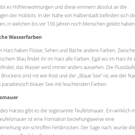
ibt es Höhlenwohnungen und diese erinnern absolut an die
en der Hobbits. In der Nähe von Halberstadt befinden sich di
n, in welchen bis vor 100 Jahren noch Menschen gelebt haben
sche Wasserfarben
m Harz haben Flüsse, Sehen und Bäche andere Farben. Zwische
ischem Blau findet ihr im Harz alle Farben. Egal wo im Harz ihr
findet, das Wasser wird immer anders aussehen. Die Flussläufe
Brockens sind rot wie Rost und der „Blaue See“ ist, wie der N
in paradiesisch blauer See mit leuchtenden Farben.
elsmauer
des Harzes gibt es die sogenannte Teufelsmauer. Ein wirklich m
Teufelsmauer ist eine Formation beziehungsweise eine
rreihung von schroffen Felsbrocken. Der Sage nach, wurde di