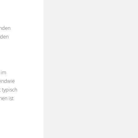
enden
 den
 im
gendwie
 typisch
nen ist