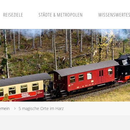
REISEZIELE
STÄDTE & METROPOLEN
WISSENSWERTE
emein
5 magische Orte im Harz