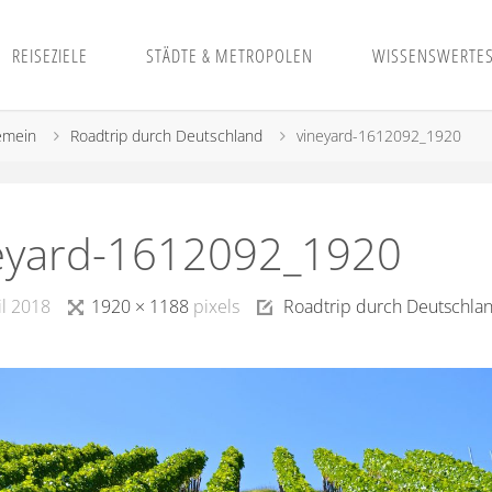
REISEZIELE
STÄDTE & METROPOLEN
WISSENSWERTE
emein
Roadtrip durch Deutschland
vineyard-1612092_1920
eyard-1612092_1920
il 2018
1920 × 1188
pixels
Roadtrip durch Deutschla